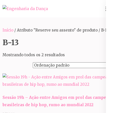
Pular
para
Engenharia da Dança
o
conteúdo
Início
/ Atributo "Reserve seu assento" de produto / B-13
(Pressione
Enter)
B-13
Mostrando todos os 2 resultados
Sessão 19h – Ação entre Amigos em prol das campeãs
brasileiras de hip hop, rumo ao mundial 2022