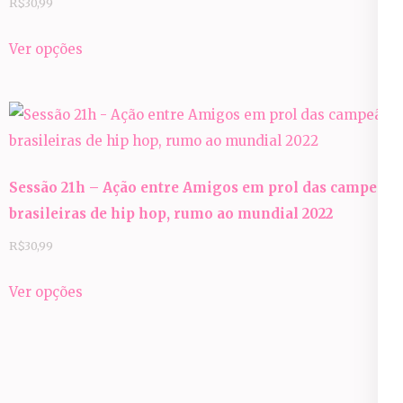
R$
30,99
Este
Ver opções
produto
tem
várias
variantes.
As
Sessão 21h – Ação entre Amigos em prol das campeãs
opções
brasileiras de hip hop, rumo ao mundial 2022
podem
ser
R$
30,99
escolhidas
Este
Ver opções
na
produto
página
tem
do
várias
produto
variantes.