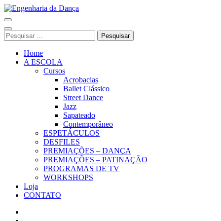
Pular
para
Engenharia da Dança
o
conteúdo
Pesquisar
(Pressione
por:
Enter)
Home
A ESCOLA
Cursos
Acrobacias
Ballet Clássico
Street Dance
Jazz
Sapateado
Contemporâneo
ESPETÁCULOS
DESFILES
PREMIAÇÕES – DANÇA
PREMIAÇÕES – PATINAÇÃO
PROGRAMAS DE TV
WORKSHOPS
Loja
CONTATO