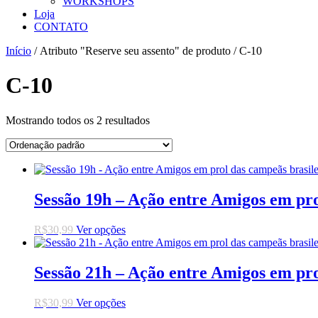
WORKSHOPS
Loja
CONTATO
Início
/ Atributo "Reserve seu assento" de produto / C-10
C-10
Mostrando todos os 2 resultados
Sessão 19h – Ação entre Amigos em pro
Este
R$
30,99
Ver opções
produto
tem
várias
Sessão 21h – Ação entre Amigos em pro
variantes.
As
Este
R$
30,99
Ver opções
opções
produto