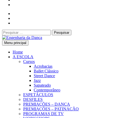
Pesquisar
por:
Menu principal
Engenharia da Dança
Home
A ESCOLA
Cursos
Acrobacias
Ballet Clássico
Street Dance
Jazz
Sapateado
Contemporâneo
ESPETÁCULOS
DESFILES
PREMIAÇÕES – DANÇA
PREMIAÇÕES – PATINAÇÃO
PROGRAMAS DE TV