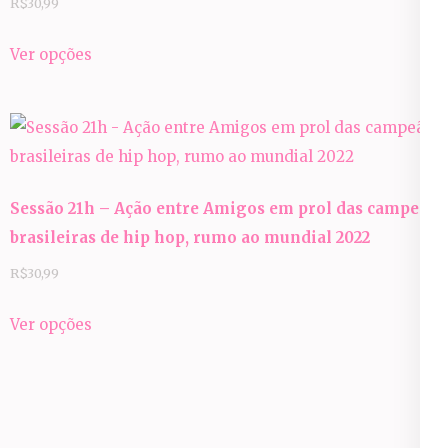
R$
30,99
Este
Ver opções
produto
tem
várias
variantes.
As
Sessão 21h – Ação entre Amigos em prol das campeãs
opções
brasileiras de hip hop, rumo ao mundial 2022
podem
ser
R$
30,99
escolhidas
Este
Ver opções
na
produto
página
tem
do
várias
produto
variantes.