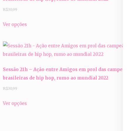
R$
30,99
Este
Ver opções
produto
tem
várias
variantes.
As
Sessão 21h – Ação entre Amigos em prol das campeãs
opções
brasileiras de hip hop, rumo ao mundial 2022
podem
ser
R$
30,99
escolhidas
Este
Ver opções
na
produto
página
tem
do
várias
produto