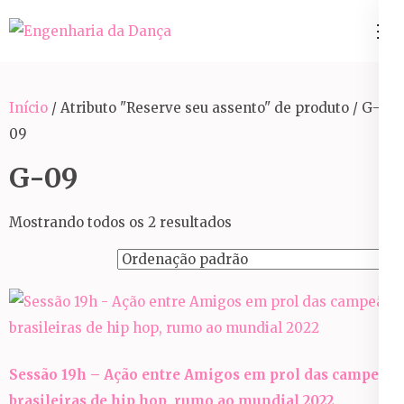
Pular
para
Engenharia da Dança
o
conteúdo
Início
/ Atributo "Reserve seu assento" de produto / G-
(Pressione
09
Enter)
G-09
Mostrando todos os 2 resultados
Sessão 19h – Ação entre Amigos em prol das campeãs
brasileiras de hip hop, rumo ao mundial 2022