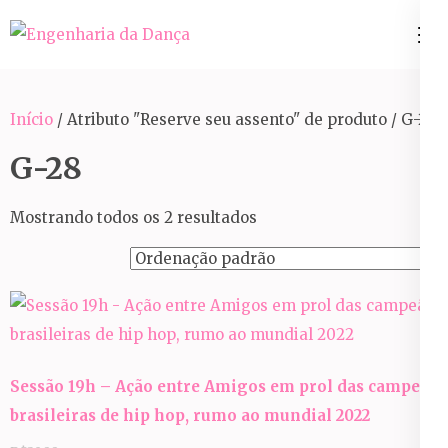
Pular
para
Engenharia da Dança
o
conteúdo
Início
/ Atributo "Reserve seu assento" de produto / G-28
(Pressione
Enter)
G-28
Mostrando todos os 2 resultados
Sessão 19h – Ação entre Amigos em prol das campeãs
brasileiras de hip hop, rumo ao mundial 2022