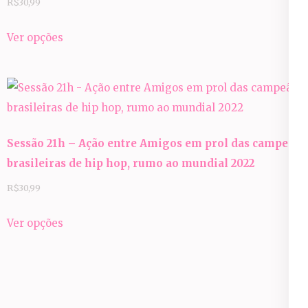
R$
30,99
Este
Ver opções
produto
tem
várias
variantes.
As
Sessão 21h – Ação entre Amigos em prol das campeãs
opções
brasileiras de hip hop, rumo ao mundial 2022
podem
ser
R$
30,99
escolhidas
Este
Ver opções
na
produto
página
tem
do
várias
produto
variantes.