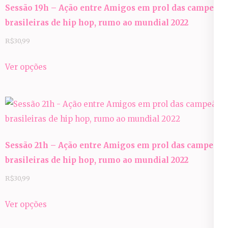
Sessão 19h – Ação entre Amigos em prol das campeãs
brasileiras de hip hop, rumo ao mundial 2022
R$
30,99
Este
Ver opções
produto
tem
várias
variantes.
As
Sessão 21h – Ação entre Amigos em prol das campeãs
opções
brasileiras de hip hop, rumo ao mundial 2022
podem
ser
R$
30,99
escolhidas
Este
Ver opções
na
produto
página
tem