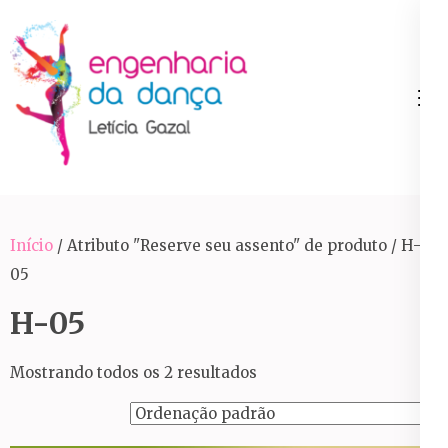
Pular
para
o
conteúdo
Engenharia da Dança
(Pressione
Enter)
Início
/ Atributo "Reserve seu assento" de produto / H-
05
H-05
Mostrando todos os 2 resultados