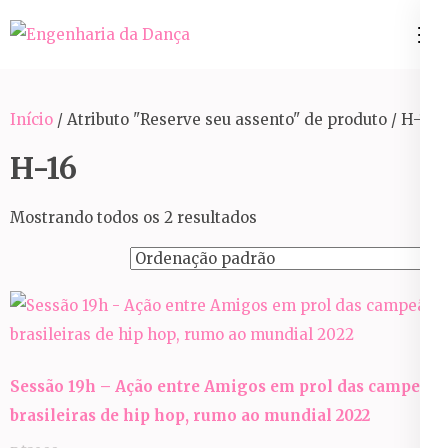
Pular
para
Engenharia da Dança
o
conteúdo
Início
/ Atributo "Reserve seu assento" de produto / H-16
(Pressione
Enter)
H-16
Mostrando todos os 2 resultados
Sessão 19h – Ação entre Amigos em prol das campeãs
brasileiras de hip hop, rumo ao mundial 2022