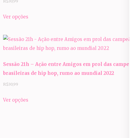
R$
30,99
Este
Ver opções
produto
tem
várias
variantes.
As
Sessão 21h – Ação entre Amigos em prol das campeãs
opções
brasileiras de hip hop, rumo ao mundial 2022
podem
ser
R$
30,99
escolhidas
Este
Ver opções
na
produto
página
tem
do
várias
produto
variantes.