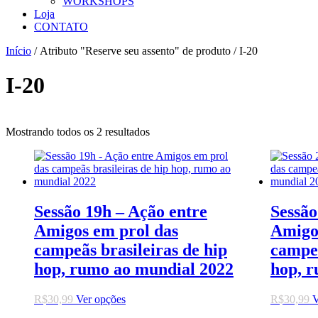
WORKSHOPS
Loja
CONTATO
Início
/ Atributo "Reserve seu assento" de produto / I-20
I-20
Mostrando todos os 2 resultados
Sessão 19h – Ação entre
Sessão
Amigos em prol das
Amigo
campeãs brasileiras de hip
campeã
hop, rumo ao mundial 2022
hop, 
Este
R$
30,99
Ver opções
R$
30,99
V
produto