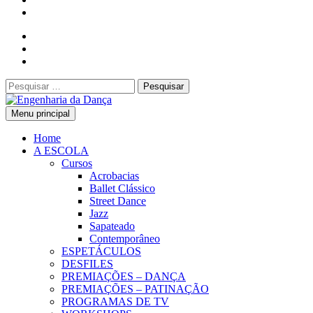
Pesquisar
por:
Menu principal
Engenharia da Dança
Home
A ESCOLA
Cursos
Acrobacias
Ballet Clássico
Street Dance
Jazz
Sapateado
Contemporâneo
ESPETÁCULOS
DESFILES
PREMIAÇÕES – DANÇA
PREMIAÇÕES – PATINAÇÃO
PROGRAMAS DE TV