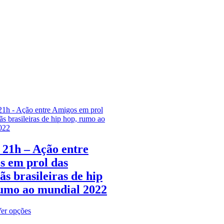
 21h – Ação entre
s em prol das
s brasileiras de hip
rumo ao mundial 2022
Este
er opções
produto