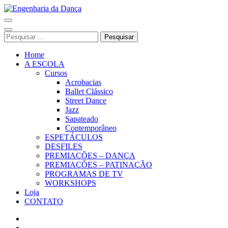
Pular
para
Engenharia da Dança
o
conteúdo
Pesquisar
(Pressione
por:
Enter)
Home
A ESCOLA
Cursos
Acrobacias
Ballet Clássico
Street Dance
Jazz
Sapateado
Contemporâneo
ESPETÁCULOS
DESFILES
PREMIAÇÕES – DANÇA
PREMIAÇÕES – PATINAÇÃO
PROGRAMAS DE TV
WORKSHOPS
Loja
CONTATO