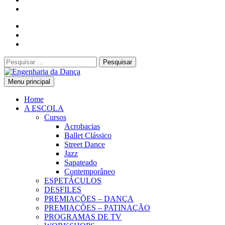
Pesquisar
por:
Menu principal
Engenharia da Dança
Home
A ESCOLA
Cursos
Acrobacias
Ballet Clássico
Street Dance
Jazz
Sapateado
Contemporâneo
ESPETÁCULOS
DESFILES
PREMIAÇÕES – DANÇA
PREMIAÇÕES – PATINAÇÃO
PROGRAMAS DE TV