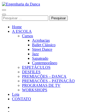
Pular
para
Engenharia da Dança
o
conteúdo
Pesquisar
(Pressione
por:
Enter)
Home
A ESCOLA
Cursos
Acrobacias
Ballet Clássico
Street Dance
Jazz
Sapateado
Contemporâneo
ESPETÁCULOS
DESFILES
PREMIAÇÕES – DANÇA
PREMIAÇÕES – PATINAÇÃO
PROGRAMAS DE TV
WORKSHOPS
Loja
CONTATO