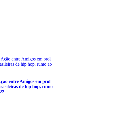
Ação entre Amigos em prol
rasileiras de hip hop, rumo
022
duto
as
antes.