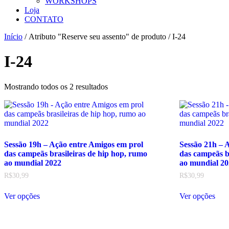
WORKSHOPS
Loja
CONTATO
Início
/ Atributo "Reserve seu assento" de produto / I-24
I-24
Mostrando todos os 2 resultados
Sessão 19h – Ação entre Amigos em prol
Sessão 21h – 
das campeãs brasileiras de hip hop, rumo
das campeãs b
ao mundial 2022
ao mundial 2
R$
30,99
R$
30,99
Este
Este
Ver opções
Ver opções
produto
pro
tem
tem
várias
vári
variantes.
vari