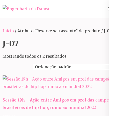
Pular
para
Engenharia da Dança
o
conteúdo
Início
/ Atributo "Reserve seu assento" de produto / J-07
(Pressione
Enter)
J-07
Mostrando todos os 2 resultados
Sessão 19h – Ação entre Amigos em prol das campeãs
brasileiras de hip hop, rumo ao mundial 2022