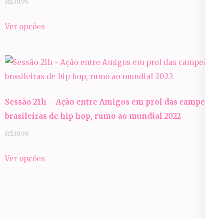
R$
30,99
Este
Ver opções
produto
tem
várias
variantes.
As
Sessão 21h – Ação entre Amigos em prol das campeãs
opções
brasileiras de hip hop, rumo ao mundial 2022
podem
ser
R$
30,99
escolhidas
Este
Ver opções
na
produto
página
tem
do
várias
produto
variantes.