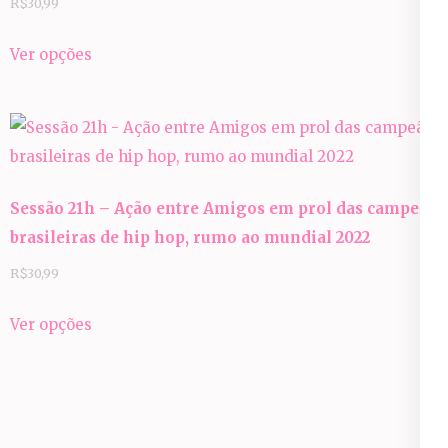
R$
30,99
Este
Ver opções
produto
tem
várias
variantes.
As
Sessão 21h – Ação entre Amigos em prol das campeãs
opções
brasileiras de hip hop, rumo ao mundial 2022
podem
ser
R$
30,99
escolhidas
Este
Ver opções
na
produto
página
tem
do
várias
produto
variantes.