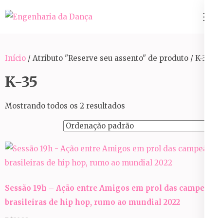
Pular
para
Engenharia da Dança
o
conteúdo
Início
/ Atributo "Reserve seu assento" de produto / K-35
(Pressione
Enter)
K-35
Mostrando todos os 2 resultados
Sessão 19h – Ação entre Amigos em prol das campeãs
brasileiras de hip hop, rumo ao mundial 2022