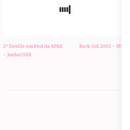
Navegação
2º Desfile em Prol da APAE
Rock Gol 2002 – MTV
de
– Junho/2018
Post