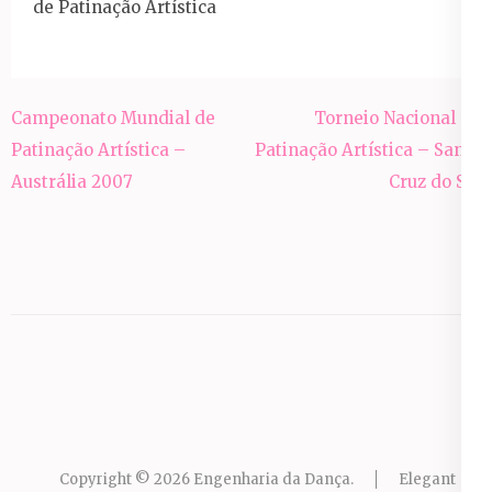
de Patinação Artística
Navegação
Campeonato Mundial de
Torneio Nacional de
de
Patinação Artística –
Patinação Artística – Santa
Post
Austrália 2007
Cruz do Sul
Copyright © 2026
Engenharia da Dança
.
Elegant