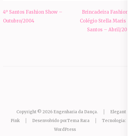
Navegação
4º Santos Fashion Show –
Brincadeira Fashion –
de
Outubro/2004
Colégio Stella Maris de
Post
Santos – Abril/2005
Copyright © 2026
Engenharia da Dança
.
Elegant
Pink
Desenvolvido por
Tema Rara
Tecnologia:
WordPress