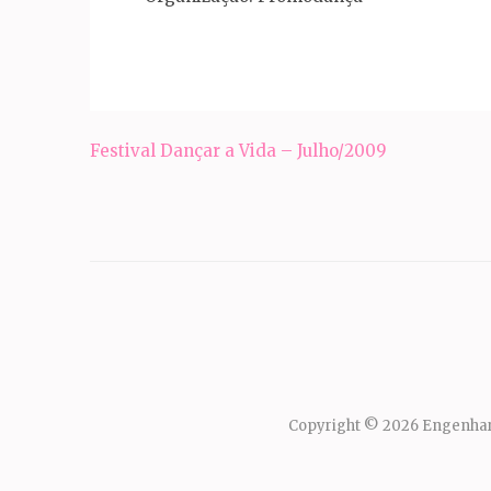
Navegação
Festival Dançar a Vida – Julho/2009
de
Post
Copyright © 2026
Engenhar