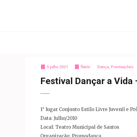
Pular
para
o
Engenharia da Dan
conteúdo
(Pressione
Enter)
5 julho 2021
flavio
Dança
,
Premiações
Festival Dançar a Vida
1° lugar Conjunto Estilo Livre Juvenil e Pr
Data: Julho/2010
Local: Teatro Municipal de Santos
Organização: Promodança