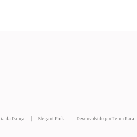
ia da Dança
.
Elegant Pink
Desenvolvido por
Tema Rara