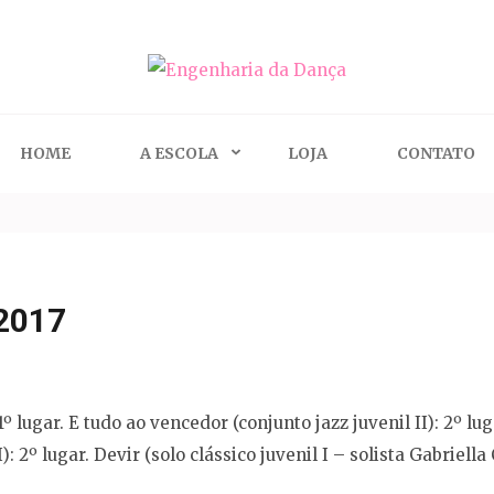
ça
HOME
A ESCOLA
LOJA
CONTATO
2017
 1º lugar. E tudo ao vencedor (conjunto jazz juvenil II): 2º lug
: 2º lugar. Devir (solo clássico juvenil I – solista Gabriella C