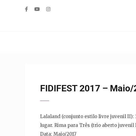
Pular
para
o
Engenharia da Dan
conteúdo
(Pressione
Enter)
FIDIFEST 2017 – Maio/
Lalaland (conjunto estilo livre juvenil II):
lugar. Rima para Três (trio aberto juvenil I)
Data: Maio/2017