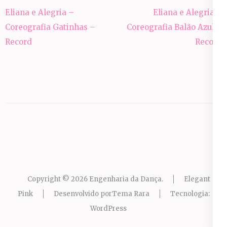
Navegação
Eliana e Alegria –
Eliana e Alegria –
de
Coreografia Gatinhas –
Coreografia Balão Azul –
Post
Record
Record
Copyright © 2026
Engenharia da Dança
.
Elegant
Pink
Desenvolvido por
Tema Rara
Tecnologia:
WordPress