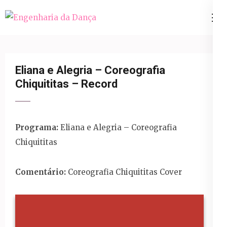
Pular
para
Engenharia da Dança
o
conteúdo
(Pressione
Eliana e Alegria – Coreografia
Enter)
Chiquititas – Record
Programa:
Eliana e Alegria – Coreografia
Chiquititas
Comentário:
Coreografia Chiquititas Cover