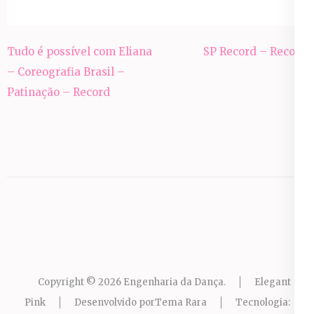
Navegação
Tudo é possível com Eliana
SP Record – Record
de
– Coreografia Brasil –
Post
Patinação – Record
Copyright © 2026
Engenharia da Dança
.
Elegant
Pink
Desenvolvido por
Tema Rara
Tecnologia: