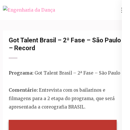
Pular
para
Engenharia da Dança
o
conteúdo
(Pressione
Got Talent Brasil – 2ª Fase – São Paulo
Enter)
– Record
Programa:
Got Talent Brasil – 2ª Fase – São Paulo
Comentário:
Entrevista com os bailarinos e
filmagens para a 2 etapa do programa, que será
apresentada a coreografia BRASIL.