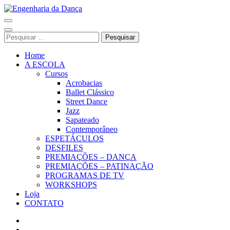
Pular
para
Engenharia da Dança
o
conteúdo
Pesquisar
(Pressione
por:
Enter)
Home
A ESCOLA
Cursos
Acrobacias
Ballet Clássico
Street Dance
Jazz
Sapateado
Contemporâneo
ESPETÁCULOS
DESFILES
PREMIAÇÕES – DANÇA
PREMIAÇÕES – PATINAÇÃO
PROGRAMAS DE TV
WORKSHOPS
Loja
CONTATO