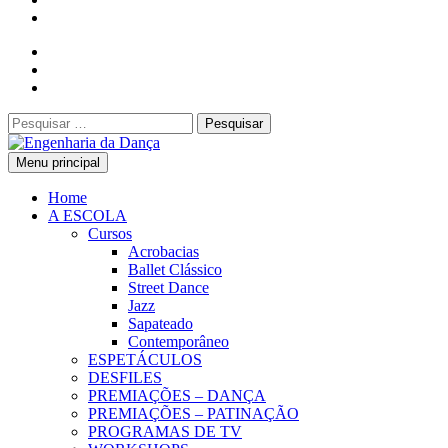
Pesquisar
por:
Menu principal
Engenharia da Dança
Home
A ESCOLA
Cursos
Acrobacias
Ballet Clássico
Street Dance
Jazz
Sapateado
Contemporâneo
ESPETÁCULOS
DESFILES
PREMIAÇÕES – DANÇA
PREMIAÇÕES – PATINAÇÃO
PROGRAMAS DE TV