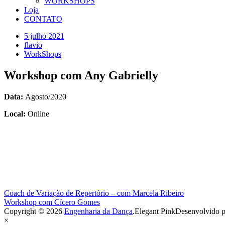
WORKSHOPS
Loja
CONTATO
5 julho 2021
flavio
WorkShops
Workshop com Any Gabrielly
Data:
Agosto/2020
Local:
Online
Navegação
Coach de Variação de Repertório – com Marcela Ribeiro
Workshop com Cícero Gomes
de
Copyright © 2026
Engenharia da Dança
.
Elegant Pink
Desenvolvido p
Post
×