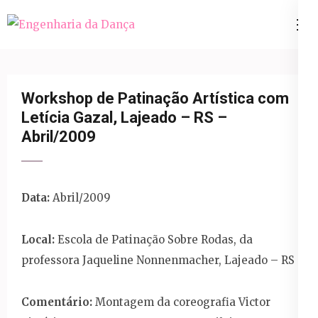
Pular
para
Engenharia da Dança
o
conteúdo
(Pressione
Workshop de Patinação Artística com
Enter)
Letícia Gazal, Lajeado – RS –
Abril/2009
Data:
Abril/2009
Local:
Escola de Patinação Sobre Rodas, da
professora Jaqueline Nonnenmacher, Lajeado – RS
Comentário:
Montagem da coreografia Victor