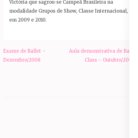
Victória que sagrou-se Campeã Brasileira na
modalidade Grupos de Show, Classe Internacional,
em 2009 e 2010.
Navegação
Exame de Ballet –
Aula demonstrativa de Baby
de
Dezembro/2008
Class – Outubro/2009
Post