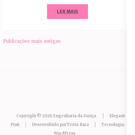
LER MAIS
Navegação
Publicações mais antigas
por
posts
Copyright © 2026
Engenharia da Dança
.
Elegant
Pink
Desenvolvido por
Tema Rara
Tecnologia:
WordPress