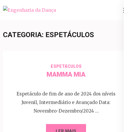
Pular
para
Engenharia da Dança
o
conteúdo
CATEGORIA:
ESPETÁCULOS
(Pressione
Enter)
ESPETÁCULOS
MAMMA MIA
Espetáculo de fim de ano de 2024 dos níveis
Juvenil, Intermediário e Avançado Data:
Novembro-Dezembro/2024 …
LER MAIS