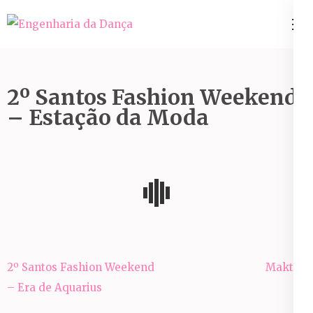
Pular
para
Engenharia da Dança
o
conteúdo
(Pressione
2º Santos Fashion Weekend
Enter)
– Estação da Moda
Navegação
2º Santos Fashion Weekend
Maktub
de
– Era de Aquarius
Post