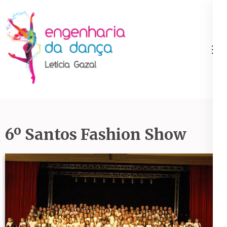
Pular
para
o
conteúdo
Engenharia da Dança
(Pressione
Enter)
6º Santos Fashion Show