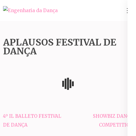
Pular
para
Engenharia da Dança
o
conteúdo
(Pressione
APLAUSOS FESTIVAL DE
Enter)
DANÇA
Navegação
4º IL BALLETO FESTIVAL
SHOWBIZ DANCE
de
DE DANÇA
COMPETITION
Post