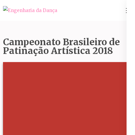
Pular
para
Engenharia da Dança
o
conteúdo
(Pressione
Campeonato Brasileiro de
Enter)
Patinação Artística 2018