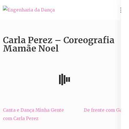
Pular
para
Engenharia da Dança
o
conteúdo
(Pressione
Carla Perez – Coreografia
Enter)
Mamãe Noel
Navegação
Canta e Dança Minha Gente
De frente com Gabi
de
com Carla Perez
Post