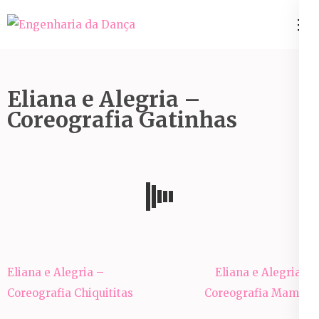
Pular
para
Engenharia da Dança
o
conteúdo
(Pressione
Eliana e Alegria –
Enter)
Coreografia Gatinhas
Navegação
Eliana e Alegria –
Eliana e Alegria –
de
Coreografia Chiquititas
Coreografia Mambo
Post