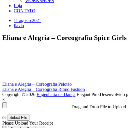
WORKSHOPS
Loja
CONTATO
11 agosto 2021
flavio
Eliana e Alegria – Coreografia Spice Girls
Navegação
Eliana e Alegria – Coreografia Pelotão
Eliana e Alegria – Coreografia Ritmo Fashion
de
Copyright © 2026
Engenharia da Dança
.
Elegant Pink
Desenvolvido p
Post
×
Drag and Drop File to Upload
or
Select File
Please Upload Your Receipt