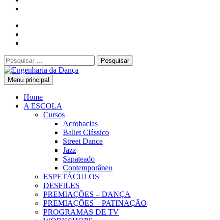
Pesquisar
por:
Menu principal
Engenharia da Dança
Home
A ESCOLA
Cursos
Acrobacias
Ballet Clássico
Street Dance
Jazz
Sapateado
Contemporâneo
ESPETÁCULOS
DESFILES
PREMIAÇÕES – DANÇA
PREMIAÇÕES – PATINAÇÃO
PROGRAMAS DE TV