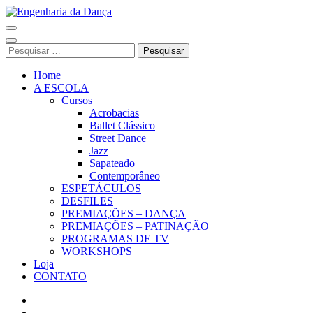
Pular
para
Engenharia da Dança
o
conteúdo
Pesquisar
(Pressione
por:
Enter)
Home
A ESCOLA
Cursos
Acrobacias
Ballet Clássico
Street Dance
Jazz
Sapateado
Contemporâneo
ESPETÁCULOS
DESFILES
PREMIAÇÕES – DANÇA
PREMIAÇÕES – PATINAÇÃO
PROGRAMAS DE TV
WORKSHOPS
Loja
CONTATO