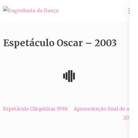
Pular
para
Engenharia da Dança
o
conteúdo
(Pressione
Espetáculo Oscar – 2003
Enter)
Navegação
Espetáculo Chiquititas 1998
Apresentação final de ano
de
2004
Post