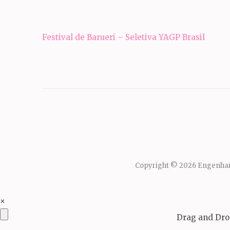
Navegação
Festival de Barueri – Seletiva YAGP Brasil
de
Post
Copyright © 2026
Engenhar
×
Drag and Drop