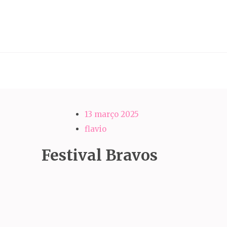
Pular
para
o
Engenharia da Dan
conteúdo
(Pressione
Enter)
13 março 2025
flavio
Festival Bravos