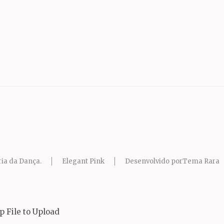
ia da Dança
.
Elegant Pink
Desenvolvido por
Tema Rara
 File to Upload