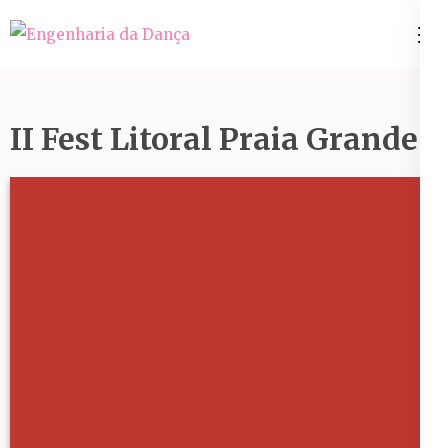
Pular
para
Engenharia da Dança
o
conteúdo
(Pressione
II Fest Litoral Praia Grande
Enter)