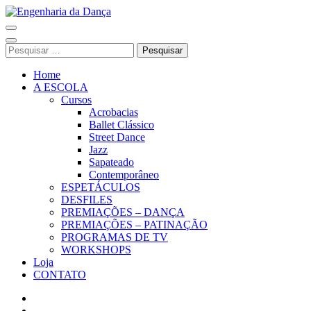
Pular
para
Engenharia da Dança
o
conteúdo
Pesquisar
(Pressione
por:
Enter)
Home
A ESCOLA
Cursos
Acrobacias
Ballet Clássico
Street Dance
Jazz
Sapateado
Contemporâneo
ESPETÁCULOS
DESFILES
PREMIAÇÕES – DANÇA
PREMIAÇÕES – PATINAÇÃO
PROGRAMAS DE TV
WORKSHOPS
Loja
CONTATO