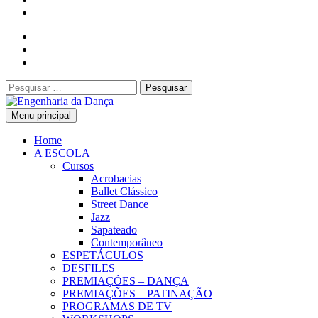
Pesquisar
por:
Menu principal
Engenharia da Dança
Home
A ESCOLA
Cursos
Acrobacias
Ballet Clássico
Street Dance
Jazz
Sapateado
Contemporâneo
ESPETÁCULOS
DESFILES
PREMIAÇÕES – DANÇA
PREMIAÇÕES – PATINAÇÃO
PROGRAMAS DE TV