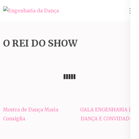
Pular
para
Engenharia da Dança
o
conteúdo
(Pressione
O REI DO SHOW
Enter)
Navegação
Mostra de Dança Maria
GALA ENGENHARIA DA
de
Consíglia
DANÇA E CONVIDADOS
Post