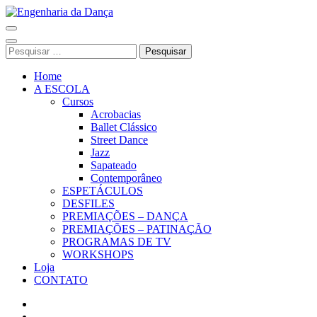
Pular
para
Engenharia da Dança
o
conteúdo
Pesquisar
(Pressione
por:
Enter)
Home
A ESCOLA
Cursos
Acrobacias
Ballet Clássico
Street Dance
Jazz
Sapateado
Contemporâneo
ESPETÁCULOS
DESFILES
PREMIAÇÕES – DANÇA
PREMIAÇÕES – PATINAÇÃO
PROGRAMAS DE TV
WORKSHOPS
Loja
CONTATO