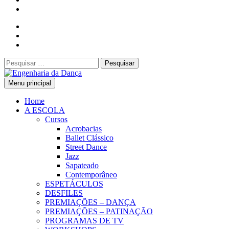
Pesquisar
por:
Menu principal
Engenharia da Dança
Home
A ESCOLA
Cursos
Acrobacias
Ballet Clássico
Street Dance
Jazz
Sapateado
Contemporâneo
ESPETÁCULOS
DESFILES
PREMIAÇÕES – DANÇA
PREMIAÇÕES – PATINAÇÃO
PROGRAMAS DE TV