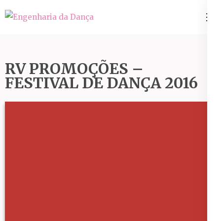
Pular
para
Engenharia da Dança
o
conteúdo
(Pressione
RV PROMOÇÕES –
Enter)
FESTIVAL DE DANÇA 2016