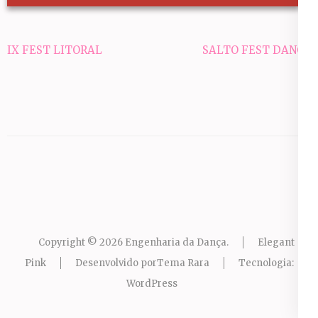
Navegação
IX FEST LITORAL
SALTO FEST DANCE
de
Post
Copyright © 2026
Engenharia da Dança
.
Elegant
Pink
Desenvolvido por
Tema Rara
Tecnologia:
WordPress