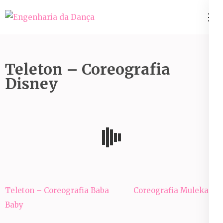
Pular
para
Engenharia da Dança
o
conteúdo
(Pressione
Teleton – Coreografia
Enter)
Disney
Navegação
Teleton – Coreografia Baba
Coreografia Mulekada
de
Baby
Post