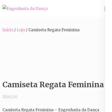
Pular
para
Engenharia da Dança
o
conteúdo
Início
/
Loja
/ Camiseta Regata Feminina
(Pressione
Enter)
Camiseta Regata Feminina
R$
65,00
Camiseta Regata Feminina – Engenharia da Dança