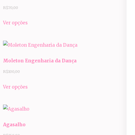
R$
70,00
Este
Ver opções
produto
tem
várias
variantes.
Moleton Engenharia da Dança
As
opções
R$
100,00
podem
Este
Ver opções
ser
produto
escolhidas
tem
na
várias
página
variantes.
do
Agasalho
As
produto
opções