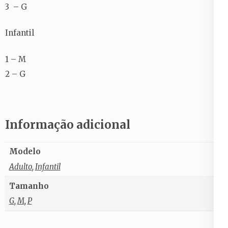
3 – G
Infantil
1 – M
2 – G
Informação adicional
Modelo
Adulto
,
Infantil
Tamanho
G
,
M
,
P