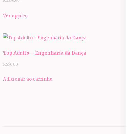
R$
350,00
podem
Este
Ver opções
ser
produto
escolhidas
tem
na
várias
página
variantes.
do
Top Adulto – Engenharia da Dança
As
produto
opções
R$
50,00
podem
Adicionar ao carrinho
ser
escolhidas
na
página
do
produto