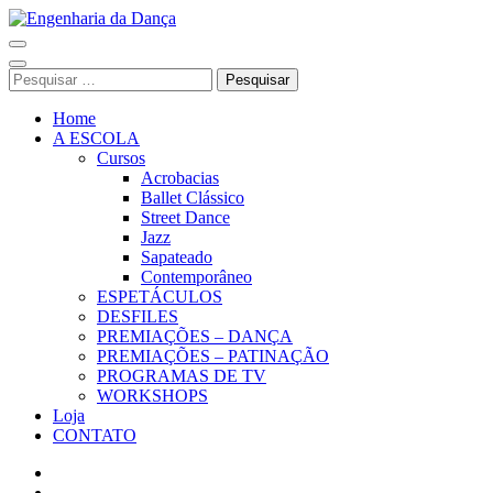
Pular
para
Engenharia da Dança
o
conteúdo
Pesquisar
(Pressione
por:
Enter)
Home
A ESCOLA
Cursos
Acrobacias
Ballet Clássico
Street Dance
Jazz
Sapateado
Contemporâneo
ESPETÁCULOS
DESFILES
PREMIAÇÕES – DANÇA
PREMIAÇÕES – PATINAÇÃO
PROGRAMAS DE TV
WORKSHOPS
Loja
CONTATO