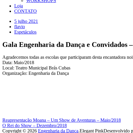
WORKSHOPS
Loja
CONTATO
5 julho 2021
flavio
Espetáculos
Gala Engenharia da Dança e Convidados 
Agradecemos todas as escolas que participaram desta encantadora noit
Data: Maio/2018
Local: Teatro Municipal Brás Cubas
Organização: Engenharia da Dança
Navegação
Reapresentação Moana – Um Show de Aventuras – Maio/2018
O Rei do Show – Dezembro/2018
de
Copyright © 2026
Engenharia da Dança
.
Elegant Pink
Desenvolvido p