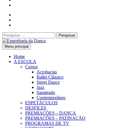
Pesquisar
por:
Menu principal
Engenharia da Dança
Home
A ESCOLA
Cursos
Acrobacias
Ballet Clássico
Street Dance
Jazz
Sapateado
Contemporâneo
ESPETÁCULOS
DESFILES
PREMIAÇÕES – DANÇA
PREMIAÇÕES – PATINAÇÃO
PROGRAMAS DE TV