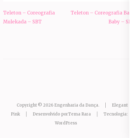
Navegação
Teleton – Coreografia
Teleton – Coreografia Baba
de
Mulekada – SBT
Baby – SBT
Post
Copyright © 2026
Engenharia da Dança
.
Elegant
Pink
Desenvolvido por
Tema Rara
Tecnologia:
WordPress