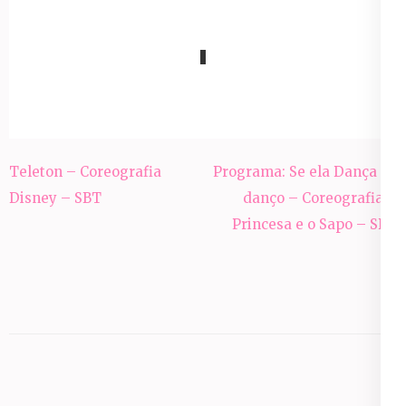
Navegação
Teleton – Coreografia
Programa: Se ela Dança eu
de
Disney – SBT
danço – Coreografia A
Post
Princesa e o Sapo – SBT